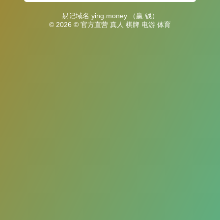
易记域名 ying.money （赢.钱）
© 2026 © 官方直营 真人 棋牌 电游 体育